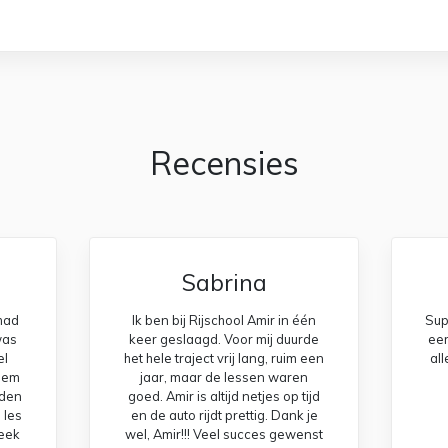
Recensies
Sabrina
ehad
Ik ben bij Rijschool Amir in één
Supe
was
keer geslaagd. Voor mij duurde
eer
el
het hele traject vrij lang, ruim een
al
 hem
jaar, maar de lessen waren
nden
goed. Amir is altijd netjes op tijd
 les
en de auto rijdt prettig. Dank je
eek
wel, Amir!!! Veel succes gewenst