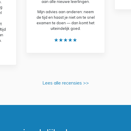
,
aan alle nieuwe leerlingen.
ng
Mijn advies aan anderen: neem
l
de tijd en haast je niet om te snel
d
examen te doen — dan komt het
t
uiteindelijk goed.
tijd
kan
★★★★★
.
Lees alle recensies >>