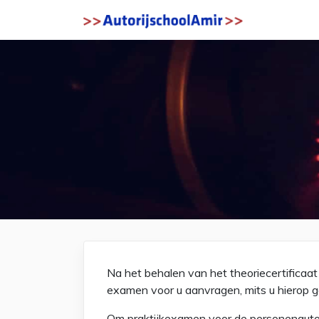
Na het behalen van het theoriecertificaat 
examen voor u aanvragen, mits u hierop 
Om praktijkexamen voor de personenauto (c