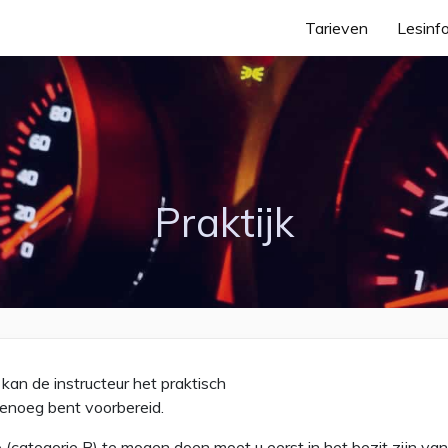
Tarieven
Lesinf
Praktijk
kan de instructeur het praktisch
genoeg bent voorbereid.
ategorie B) te mogen doen moet u eerst in het bezit zijn van h