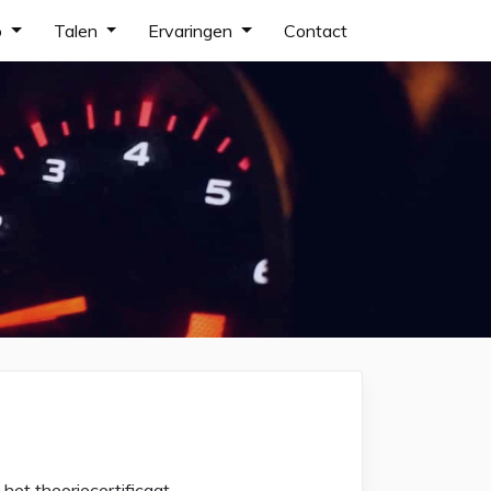
o
Talen
Ervaringen
Contact
et theoriecertificaat.