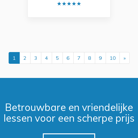
★★★★★
Next
1
2
3
4
5
6
7
8
9
10
»
Betrouwbare en vriendelijke
lessen voor een scherpe prijs