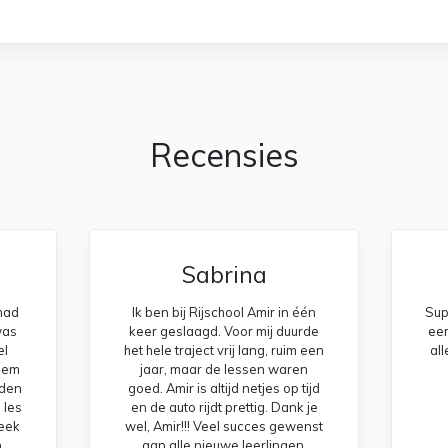
Recensies
Sabrina
ehad
Ik ben bij Rijschool Amir in één
Supe
was
keer geslaagd. Voor mij duurde
eer
el
het hele traject vrij lang, ruim een
al
 hem
jaar, maar de lessen waren
nden
goed. Amir is altijd netjes op tijd
 les
en de auto rijdt prettig. Dank je
eek
wel, Amir!!! Veel succes gewenst
,
aan alle nieuwe leerlingen.