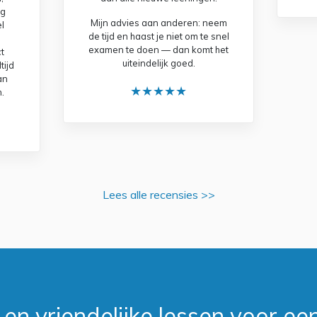
ng
Mijn advies aan anderen: neem
l
de tijd en haast je niet om te snel
d
examen te doen — dan komt het
t
uiteindelijk goed.
tijd
kan
★★★★★
.
Lees alle recensies >>
n vriendelijke lessen voor een